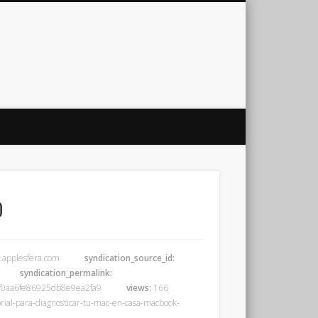
o
.applesfera.com
syndication_source_id:
syndication_permalink:
0aa6fe86925db8e9ea2fa9
views:
166
al-para-diagnosticar-tu-mac-en-casa-macbook-