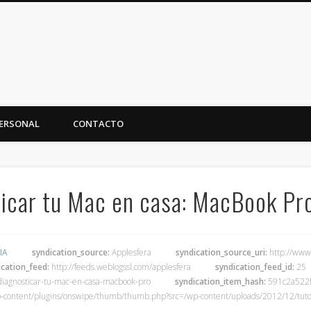
ERSONAL
CONTACTO
ticar tu Mac en casa: MacBook Pr
IA
syndication_source:
Applesfera
syndication_source_uri:
http://www
ication_feed:
http://feeds.weblogssl.com/applesfera
syndication_feed_id:
25
-diagnosticar-tu-mac-en-casa-macbook-pro
syndication_item_hash:
591c2a522f
content/plugins/onswipe/thumb/thumb.php?src=/wp-content/uploads/2012/12/tutori