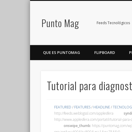
Punto Mag
Feeds Tecnológicos
QUE ES PUNTOMAG
FLIPBOARD
P
Tutorial para diagnos
FEATURED
/
FEATURES
/
HEADLINE
/
TECNOLOG
http://feeds.weblogssl.com/applesfera
synd
http://www.applesfera.com/portatil/tutorial-para
onswipe_thumb:
https://puntomag.com/wp-
pro.jpg&w=600&h=800&zc=1&q=75&f=0