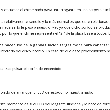
 y escuchar el chime nada pasa. Interrogante en una carpeta. Sím
relativamente sencillo y lo más normal es que esté relacionado c
ue nada serio le pasa a nuestro Mac ya que dicho sonido se produ
, por lo que el chime representa el “SI” de la placa base a todos
 es
hacer uso de la genial función target mode para conectar
 directorio del disco interno. En caso de que este procedimiento 
sa tras pulsar el botón de encendido
 sonido de arranque. El LED de estado no muestra nada.
e momento es si el LED del Magsafe funciona y lo hace de forma
trario naranja. Si es el caso podemos descartar cargador y mags