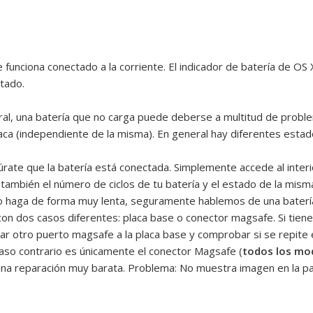
funciona conectado a la corriente. El indicador de batería de OS 
tado.
l, una batería que no carga puede deberse a multitud de proble
ca (independiente de la misma). En general hay diferentes estad
egúrate que la batería está conectada. Simplemente accede al inte
mbién el número de ciclos de tu batería y el estado de la misma 
lo haga de forma muy lenta, seguramente hablemos de una batería
n dos casos diferentes: placa base o conector magsafe. Si tienes
 otro puerto magsafe a la placa base y comprobar si se repite el
aso contrario es únicamente el conector Magsafe (
todos los mod
na reparación muy barata. Problema: No muestra imagen en la pa