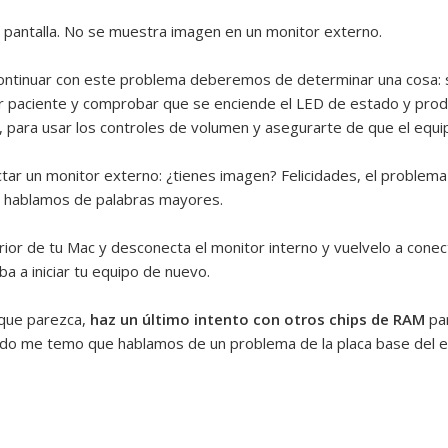
 pantalla. No se muestra imagen en un monitor externo.
ontinuar con este problema deberemos de determinar una cosa: 
er paciente y comprobar que se enciende el LED de estado y produ
as, para usar los controles de volumen y asegurarte de que el equ
ar un monitor externo: ¿tienes imagen? Felicidades, el problema 
o hablamos de palabras mayores.
erior de tu Mac y desconecta el monitor interno y vuelvelo a cone
a a iniciar tu equipo de nuevo.
 que parezca,
haz un último intento con otros chips de RAM
par
nado me temo que hablamos de un problema de la placa base del e