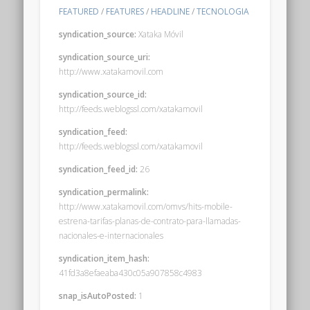
FEATURED
/
FEATURES
/
HEADLINE
/
TECNOLOGIA
syndication_source:
Xataka Móvil
syndication_source_uri:
http://www.xatakamovil.com
syndication_source_id:
http://feeds.weblogssl.com/xatakamovil
syndication_feed:
http://feeds.weblogssl.com/xatakamovil
syndication_feed_id:
26
syndication_permalink:
http://www.xatakamovil.com/omvs/hits-mobile-
estrena-tarifas-planas-de-contrato-para-llamadas-
nacionales-e-internacionales
syndication_item_hash:
41fd3a8efaeaba430c05a907858c4983
snap_isAutoPosted:
1