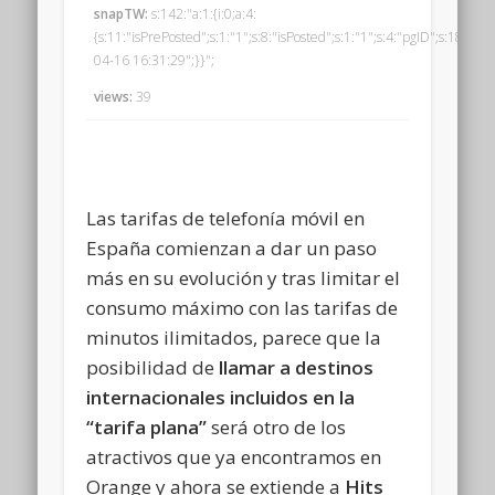
snapTW:
s:142:"a:1:{i:0;a:4:
{s:11:"isPrePosted";s:1:"1";s:8:"isPosted";s:1:"1";s:4:"pgID";s:18
04-16 16:31:29";}}";
views:
39
Las tarifas de telefonía móvil en
España comienzan a dar un paso
más en su evolución y tras limitar el
consumo máximo con las tarifas de
minutos ilimitados, parece que la
posibilidad de
llamar a destinos
internacionales incluidos en la
“tarifa plana”
será otro de los
atractivos que ya encontramos en
Orange y ahora se extiende a
Hits